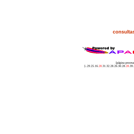
consulta
[página proce
[-.29.25.16.
28
.31.32.28.26.30.28.
28
.39.