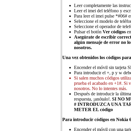
Leer completamente las instruc
Leer el imei del teléfono y escri
Para leer el imei pulse *#06# e
Seleccione el modelo de teléfon
Seleccione el operador de telef
Pulsar el botón
Ver códigos
en
Asegúrate de escribir correct
algún mensaje de error no lo
nosotros.
Una vez obtenidos los códigos para
Encender el móvil sin tarjeta S
Para introducir el +, p y w debe
Si salen muchos códigos utiliz
prueba el acabado en +1#. Si v
nosotros. No lo intentes más.
Después de introducir la últim
respuesta, ¡anótalo!.
SI NO 
# INTRODUZCA UNA TAR
METER EL código
Para introducir códigos en Nokia 
Encender el móvil con una tarj